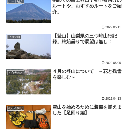
初めての富士登山！初心者向けの
ルート紹介
ルートや、おすすめルートをご紹
介。
2022.05.11
【登山】山梨県の三つ峠山行記
ソロ登山
録。終始曇りで展望は無し！
2022.05.05
４月の登山について ～花と残雪
初心者向け
を楽しむ～
2022.04.13
雪山を始めるために装備を揃えま
初心者向け
した【足回り編】