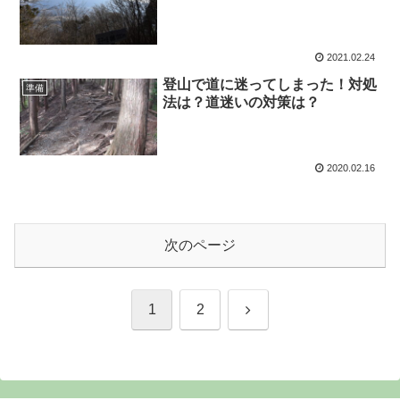
2021.02.24
登山で道に迷ってしまった！対処
準備
法は？道迷いの対策は？
2020.02.16
次のページ
次
1
2
へ