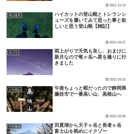
2021.12.10
ハイカットの登山靴とトレランシ
登山道具
ューズを履いてみて思った事と欲
しいと思う登山靴【雑記】
2021.03.27
雨上がりで天気も良し、おまけに
カメラ
新月なので竜ヶ岳へ星を撮りに行
きました
2021.03.15
午後ちょっと暇だったので静岡県
ソロ登山
藤枝市で一番高い山、高根山へ
2021.03.06
田貫湖から天子ヶ岳と長者ヶ岳
ソロ登山
富士山を眺めにイクゾー